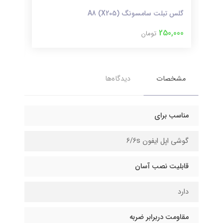
گلس تبلت سامسونگ (X205) A8
۱3پرومکس
250,000
تومان
000
مشخصات
دیدگاه‌ها
مناسب برای
گوشی اپل ایفون 6/6s
قابلیت نصب آسان
دارد
مقاومت دربرابر ضربه