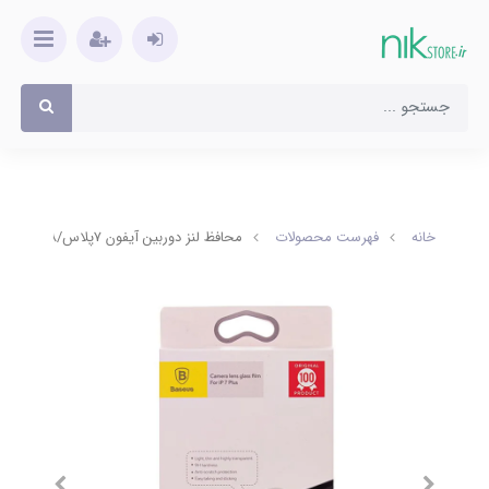
خانه
فهرست محصولات
محافظ لنز دوربین آیفون 7پلاس/8پلاس باسئوس