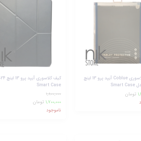
کیف کلاسوری Coblue آیپد پرو 13 اینچ
Smart Case
1
تومان
1,800,000
1,700,000
تومان
ناموجود