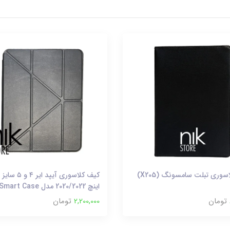
کیف کلاسوری تبلت سامسونگ (X205)
ک
اینچ 2020/2022 مدل Smart Case
تومان
2,200,000
تومان