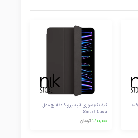
یف کلاسوری آیپد ایر ۴ و ۵ سایز 10.9
کیف کلاسوری آیپد پرو ۱۲.۹ اینچ مدل
Smart Case
1,900,000
تومان