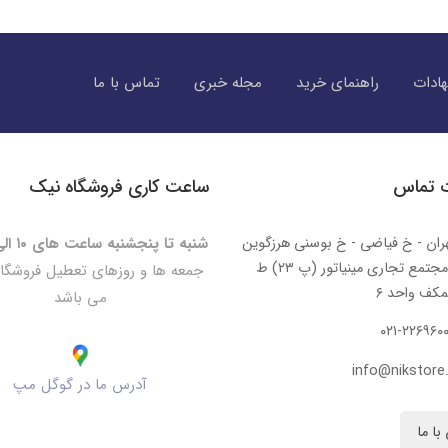
ادات
راهنمای خرید
مجله خبری
تماس با ما
ت تماس
ساعت کاری فروشگاه نیک
ران - خ فیاضی - خ بوسنی هرزگوین
شنبه تا پنجشنبه ساعت های ۱۰ الی ۲۰:۳۰
- مجتمع تجاری مینیاتور (پ ۲۳) ط
جمعه ها و روزهای تعطیل فروشگا
کف واحد ۶
می باشد
۰۲۱-۲۲۶۹۶۰
info@nikstore.
آدرس ما در گوگل مپ
با ما