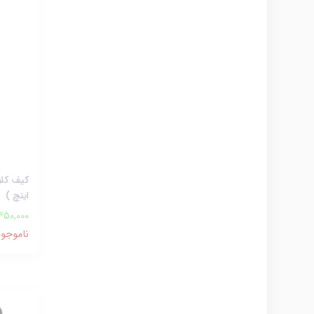
اینچ )
450,000
ناموجود