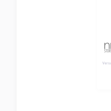
دل VersaCover