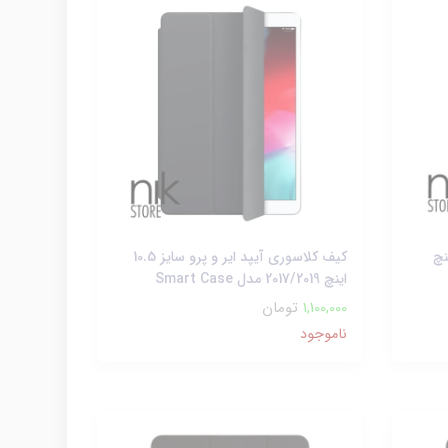
Cob آیپد 10.9 اینچ
کیف کلاسوری آیپد ایر و پرو سایز 10.5
اینچ 2017/2019 مدل Smart Case
1,100,000
تومان
ناموجود