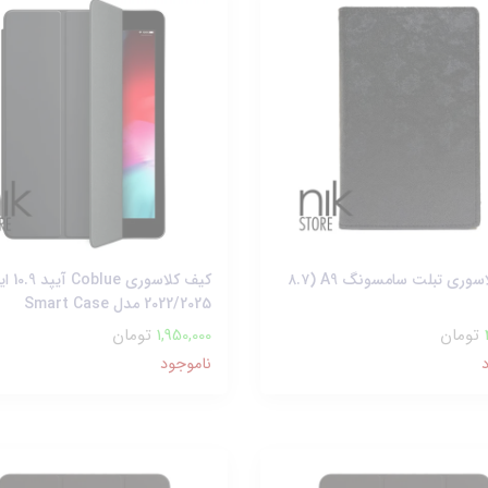
کیف کلاسوری تبلت سامسونگ A9 (۸.۷
کیف کلاسوری lue
2022/2025 مدل Smart Case
تومان
1,950,000
تومان
ناموجود