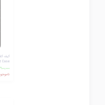
t Case
,900,000
ناموجود