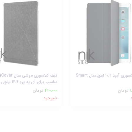
کیف کلاسوری آیپد 10.2 اینچ مدل Smart
کیف کلاسوری موشی م
مناسب برای آی پد پرو 12.9 اینچی
1
تومان
420,000
تومان
ناموجود