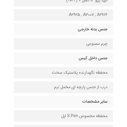
آیپد پرو 13 نسل 7 (۲۰۲4)
A2925 , A3007 , A2926
جنس بدنه خارجی
چرم مصنوعی
جنس داخل کیس
محفظه نگهدارنده پلاستیک سخت
درب از جنس پارچه ای مخمل نرم
سایر مشخصات
محفظه مخصوص S Pen اپل