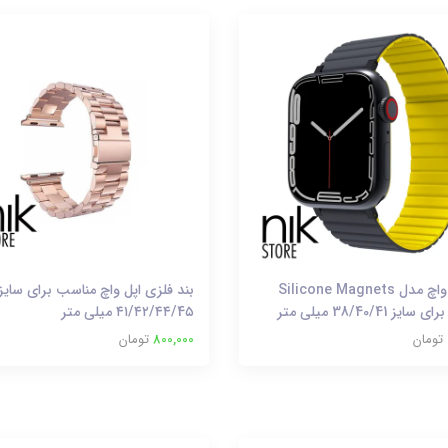
بند اَپل واچ مدل Silicone Magnets
بند فلزی اپل واچ مناسب برای سایز
ز 38/40/41 میلی متر
۴۱/۴۲/۴۴/4۵ میلی متر
تومان
800,000
تومان