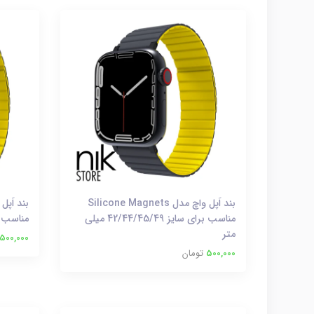
بند اَپل واچ مدل Silicone Magnets
مناسب برای سایز 42/44/45/49 میلی
مناسب برای سای
متر
500,000
500,000
تومان