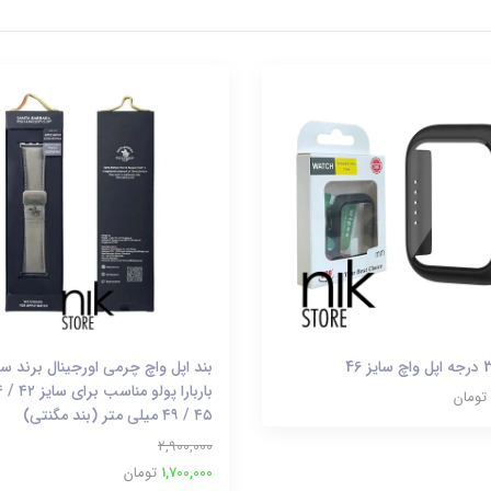
بند اپل واچ چرمی اورجینال برند سان
تومان
۴۵ / ۴۹ میلی متر (بند مگنتی)
2,900,000
1,700,000
تومان