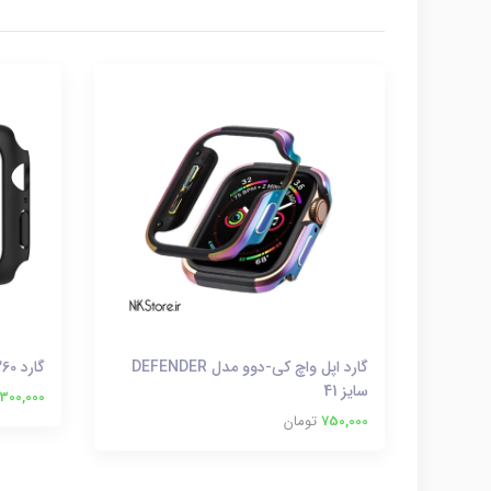
گارد اپل واچ کی-دوو مدل DEFENDER
گارد 360 درجه اپل واچ سایز 46
سایز 41
300,000
750,000
تومان