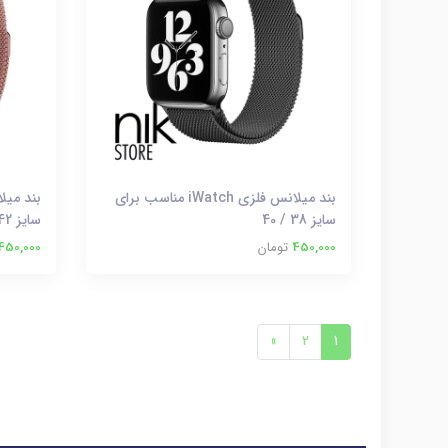
بند میلانس فلزی iWatch مناسب برای
سایز 38 / 40
سایز 42 / 44
450,000
تومان
450,000
»
2
1