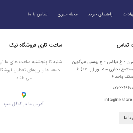
ادات
راهنمای خرید
مجله خبری
تماس با ما
ت تماس
ساعت کاری فروشگاه نیک
ران - خ فیاضی - خ بوسنی هرزگوین
شنبه تا پنجشنبه ساعت های ۱۰ الی ۲۰:۳۰
- مجتمع تجاری مینیاتور (پ ۲۳) ط
جمعه ها و روزهای تعطیل فروشگا
کف واحد ۶
می باشد
۰۲۱-۲۲۶۹۶۰
info@nikstore.
آدرس ما در گوگل مپ
با ما