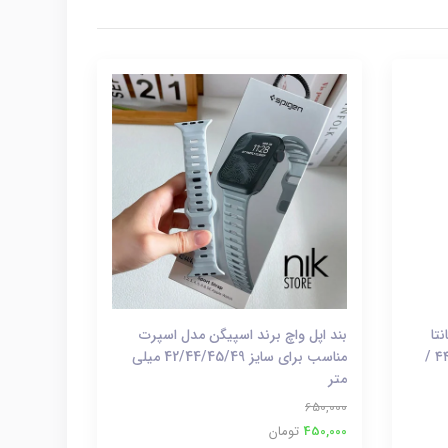
تا
بند اپل واچ برند اسپیگن مدل اسپرت
باربارا پولو مناسب برای سایز ۴۲ / ۴۴ /
مناسب برای سایز 42/44/45/49 میلی
متر
650,000
450,000
تومان