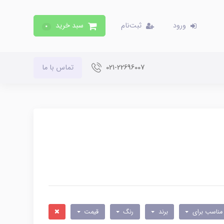
ورود
ثبت‌نام
سبد خرید
0
021-22696007
تماس با ما
مناسب برای
برند
رنگ
قیمت