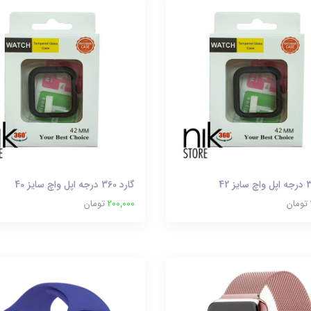
گارد 360 درجه اپل واچ سایز 40
تومان
200,000
تومان