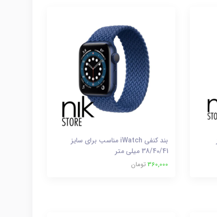
بند کنفی iWatch مناسب برای سایز
38/40/41 میلی متر
360,000
تومان