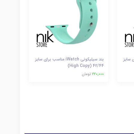
سب برای سایز
بند سیلیکونی iWatch مناسب برای سایز
42/44 (High Copy)
220,000
تومان