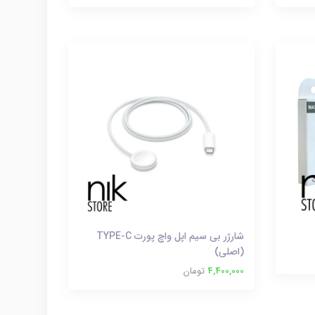
شارژر بی سیم اپل واچ پورت TYPE-C
(اصلی)
4,400,000
تومان