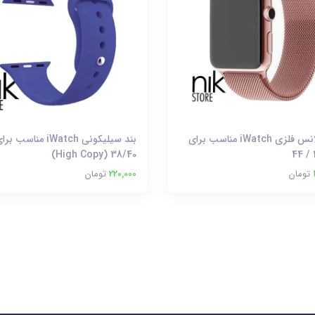
بند میلانس فلزی iWatch مناسب برای
بند سیلیکونی iWatch منا
38/40 (High Copy)
تومان
220,000
تومان