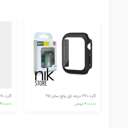
گارد 360 درجه اپل واچ سایز 45
گارد 360 درجه اپل واچ سایز 49
300,000
تومان
400,000