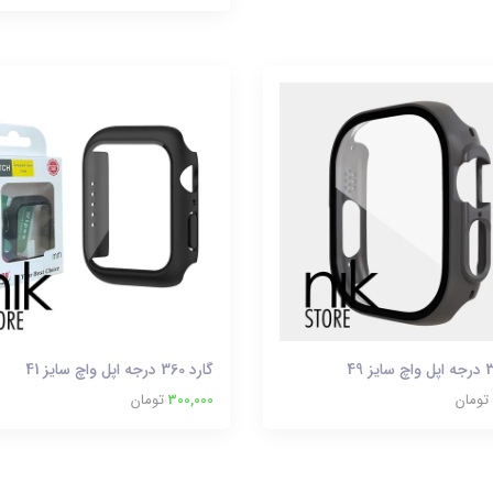
گارد 360 درجه اپل واچ سایز 41
تومان
300,000
تومان