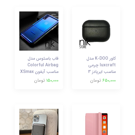
کاور K-DOO مدل
قاب باسئوس مدل
luxcraft چرمی
Colorful Airbag
مناسب ایرپادز 3
مناسب آیفون XSmax
650,000
تومان
150,000
تومان