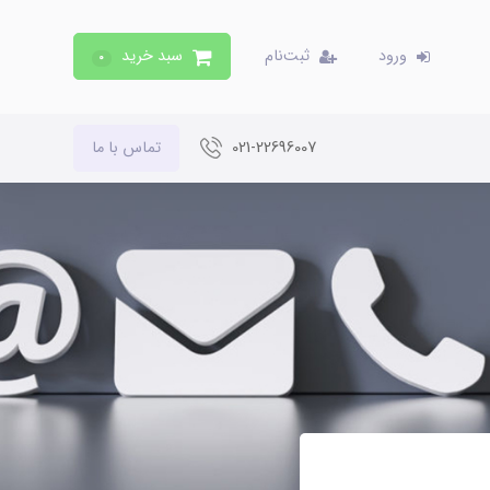
ورود
ثبت‌نام
سبد خرید
0
021-22696007
تماس با ما