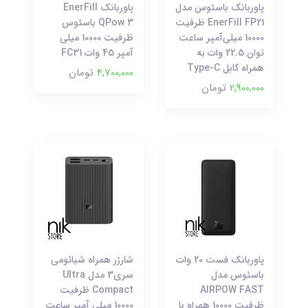
پاوربانک باسئوس مدل
پاوربانک EnerFill
EnerFill FP21 ظرفیت
QPow 3 باسئوس
10000 میلی‌آمپر ساعت
ظرفیت 10000 میلی
توان 22.5 وات به
آمپر 45 وات FC31
همراه کابل Type-C
4,700,000
تومان
2,900,000
تومان
پاوربانک فست 20 وات
شارژر همراه شیائومی
باسئوس مدل
سری3 مدل Ultra
AIRPOW FAST
Compact ظرفیت
ظرفیت 10000 همراه با
10000 میلی آمپر ساعت