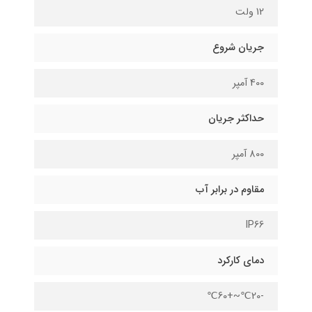
12 ولت
جریان شروع
400 آمپر
حداکثر جریان
800 آمپر
مقاوم در برابر آب
IP66
دمای کارکرد
-20℃~+60℃