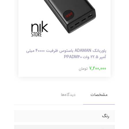
ت
پاوربانک ADAMAN باسئوس ظرفیت 40000 میلی
آمپر 22.5 وات PPADM40
آمپر 20 وات 0
000
7,200,000
تومان
مشخصات
دیدگاه‌ها
رنگ