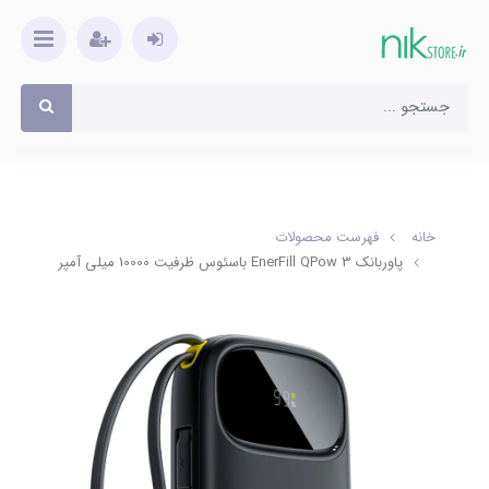
خانه
فهرست محصولات
پاوربانک EnerFill QPow 3 باسئوس ظرفیت 10000 میلی آمپر 45 وات FC31