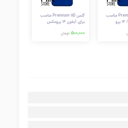
گلس Premium 11D مناسب
گلس Premium 11D مناسب
آداپتور دیوا
برای آیفون ۱۴ پرومکس
MD814CH-A (اصلی
800,000
500,000
تومان
توم