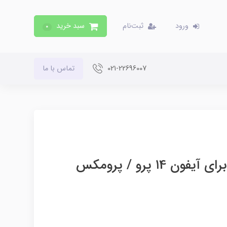
ورود
ثبت‌نام
سبد خرید
0
021-22696007
تماس با ما