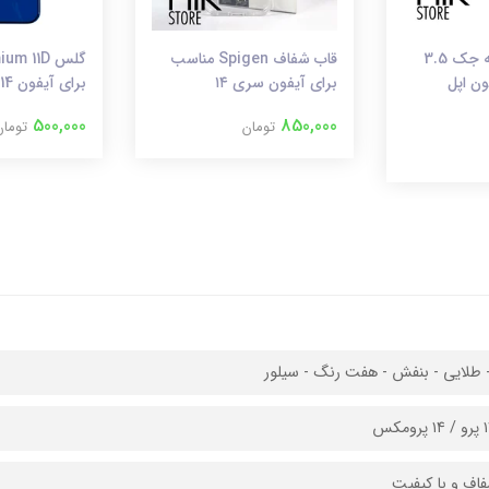
مبدل لایتنینگ به جک 3.5
قاب شفاف Spigen مناسب
ن اپل
برای آیفون سری ۱۴
برای آیفون 14/ ۱۴ پرو
500,000
850,000
تومان
تومان
طلایی - بنفش - هفت رنگ - سیلور
فاف و با کیفیت