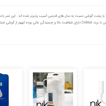
 با پشت گوشی نسبت به مدل های قدیمی آسیب پذیرتر شده اند . این عمر باعث
لنز یا گلس دوربین استفاده کنند . گلس دوربین ۱۴ پرو / پرومکس با برند Coblue دارای شفافیت بال