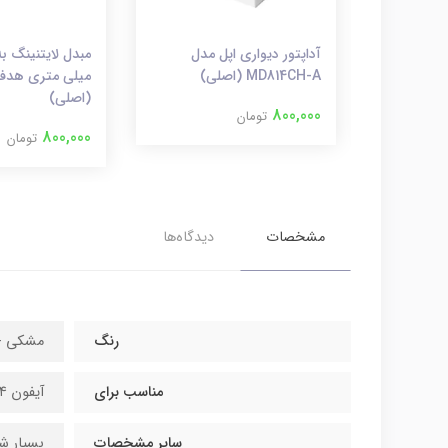
گلس Premium 11D مناسب
آداپتور دیواری اپل مدل
MD814CH-A (اصلی)
میلی متری هدفو
(اصلی)
800,000
تومان
800,000
تومان
مشخصات
دیدگاه‌ها
رنگ
مشکی - 
مناسب برای
آیفون ۱۴ پرو / ۱۴ پرومکس
سایر مشخصات
بسیار ش