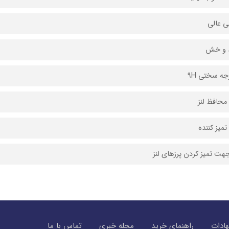
 عالی
 و خش
جه سختی 9H
محافظ لنز
میز کننده
 تمیز کردن پرزهای لنز
ادات
راهنمای خرید
مجله خبری
تماس با ما