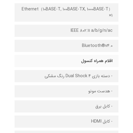
Ethernet（10BASE-T, 100BASE-TX, 1000BASE-T）
×1
IEEE 802.11 a/b/g/n/ac
Bluetooth®v4.0
اقلام همراه کنسول
- دسته بازی Dual Shock 4 رنگ مشکی
- هدست مونو
- کابل برق
- کابل HDMI