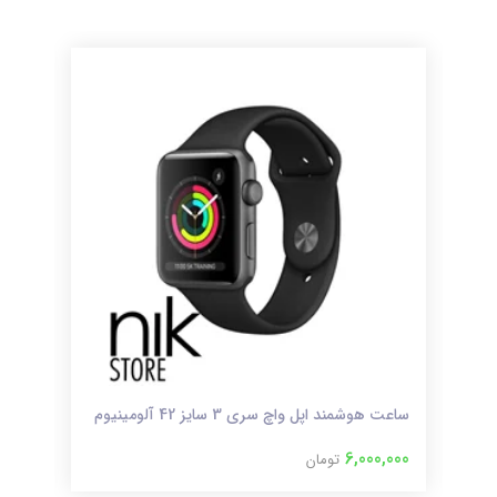
ساعت هوشمند اپل واچ سری 3 سایز 42 آلومینیوم
ساعت 
,000
6,000,000
تومان