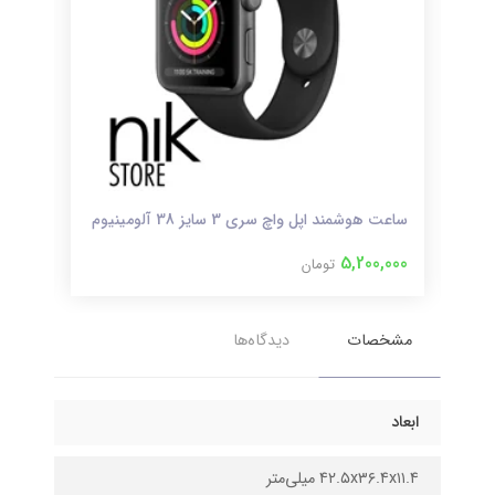
ساعت هوشمند اپل واچ سری 3 سایز 38 آلومینیوم
ساعت 
000
5,200,000
تومان
مشخصات
دیدگاه‌ها
ابعاد
۴۲.۵x۳۶.۴x۱۱.۴ میلی‌متر