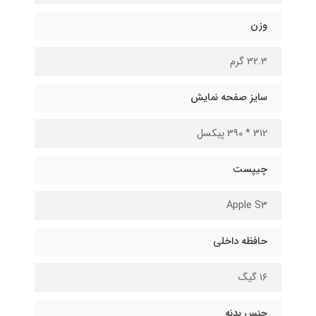
وزن
3۲.۳ گرم
سایز صفحه نمایش
3۱۲ * 39۰ پیکسل
چیپست
Apple S۳
حافظه داخلی
۱۶ گیگ
جنس بدنه