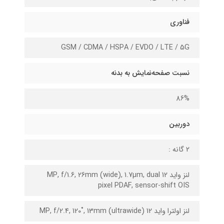
فناوری
GSM / CDMA / HSPA / EVDO / LTE / 5G
نسبت صفحه‌نمایش به بدنه
86%
دوربین
2 گانه :
لنز واید 12 MP, f/1.6, 26mm (wide), 1.7µm, dual
pixel PDAF, sensor-shift OIS
لنز اولترا واید 12 MP, f/2.4, 120˚, 13mm (ultrawide)