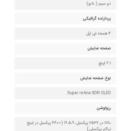
دو سیم ( نانو)
پردازنده گرافیکی
4 هسته ای اپل
صفحه نمایش
6.1 اینچ
نوع صفحه نمایش
Super retina XDR OLED
رزولوشن
1170 در 2532 پیکسل، 19.5:9 (~460 پیکسل در اینچ
تراکم پیکسلی)