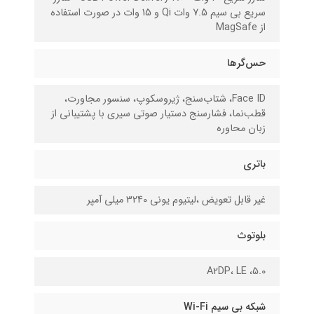
سریع بی سیم 7.5 وات Qi و 15 وات در صورت استفاده
از MagSafe
حس‌گرها
Face ID، شتاب‌سنج، ژیروسکوپ، سنسور مجاورت،
قطب‌نما، فشارسنج دستیار صوتی سیری با پشتیبانی از
زبان محاوره
باتری
غیر قابل تعویض ،لیتیوم یونی 3240 میلی آمپر
بلوتوث
5.0، A2DP، LE
شبکه بی سیم Wi-Fi