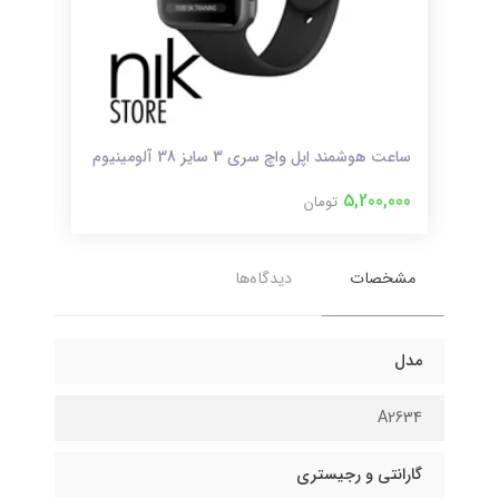
ساعت هوشمند اپل واچ سری 3 سایز 38 آلومینیوم
ساعت 
000
5,200,000
تومان
مشخصات
دیدگاه‌ها
مدل
A2634
گارانتی و رجیستری