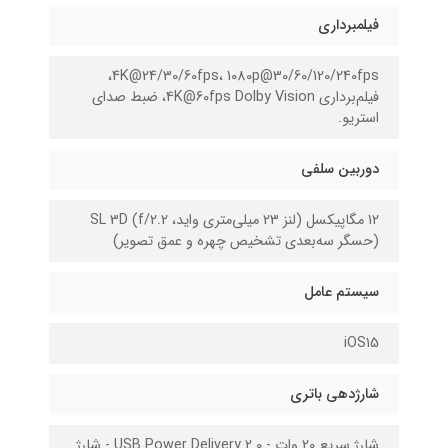
فیلمبرداری
4K@24/30/60fps، 1080p@30/60/120/240fps،
فیلم‌برداری 4K@60fps Dolby Vision، ضبط صدای
استریو.
دوربین سلفی
12 مگاپیکسل (لنز 23 میلی‌متری واید، f/2.2) SL 3D
(حسگر سه‌بعدی تشخیص چهره و عمق تصویر)
سیستم عامل
iOS15
شارژدهی باتری
شارژ سریع 20 وات - USB Power Delivery 2.0 - شارژ