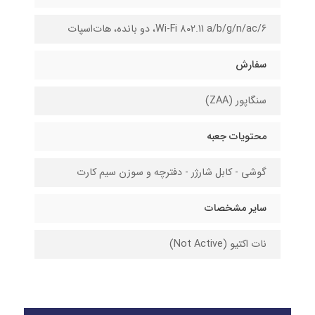
Wi-Fi 802.11 a/b/g/n/ac/6، دو بانده، هات‌اسپات
سفارش
سنگاپور (ZAA)
محتویات جعبه
گوشی - کابل شارژر - دفترچه و سوزن سیم کارت
سایر مشخصات
نات اکتیو (Not Active)