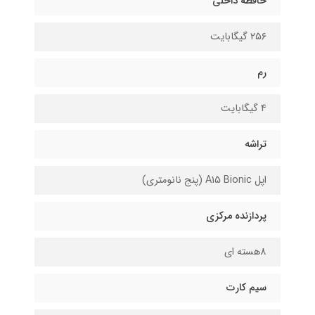
حافظه داخلی
۲۵۶ گیگابایت
رم
۴ گیگابایت
تراشه
اپل A15 Bionic (پنج نانومتری)
پردازنده مرکزی
8هسته ای
سیم کارت