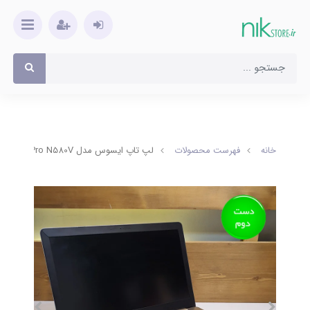
خانه
فهرست محصولات
لپ تاپ ایسوس مدل VivoBook Pro N580V