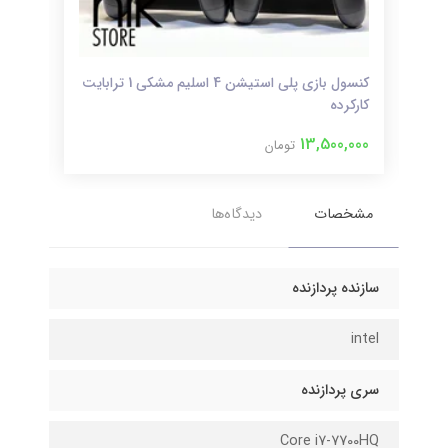
حد
کنسول بازی پلی استیشن 4 اسلیم مشکی 1 ترابایت
کارکرده
دور
,000
13,500,000
تومان
مشخصات
دیدگاه‌ها
سازنده پردازنده
intel
سری پردازنده
Core i7-7700HQ