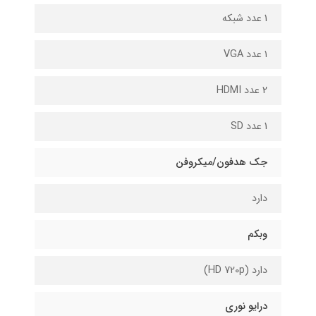
1 عدد شبکه
۱ عدد VGA
2 عدد HDMI
1 عدد SD
جک هدفون/میکروفن
دارد
وبکم
دارد (HD 720p)
درایو نوری