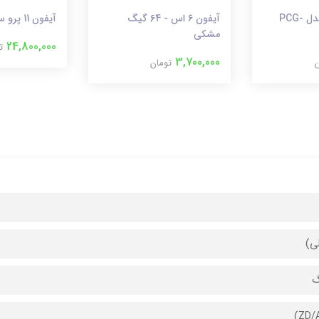
لپ تاپ سونی مدل PCG-
آیفون ۶ اس - 64 گیگ
آیفون 11 پرو سبز ۲۵۶ گیگ
مشکی
24,800,000
ت
3,700,000
ن
تومان