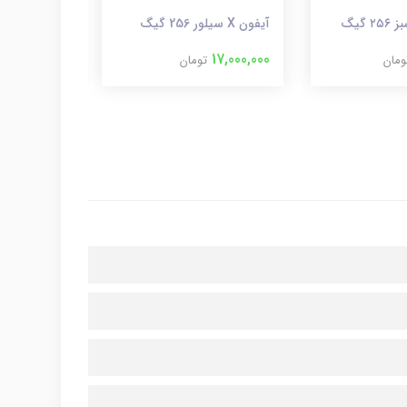
آیفون X سیلور 256 گیگ
آیفون X مشکی 64 گیگ
14,500,000
17,000,000
ومان
تومان