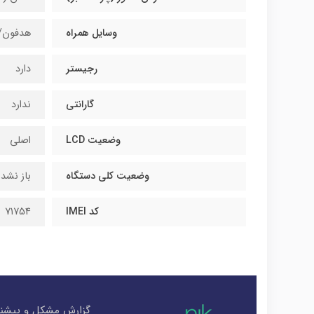
وسایل همراه
هدفون/ 
رجیستر
دارد
گارانتی
ندارد
وضعیت LCD
اصلی
وضعیت کلی دستگاه
باز نشده
کد IMEI
71754
گزارش مشکل و پیشنه