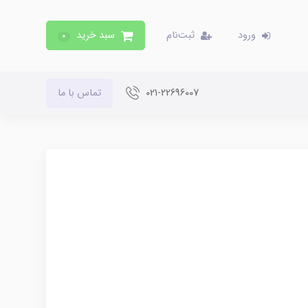
ورود
ثبت‌نام
سبد خرید
0
021-22696007
تماس با ما