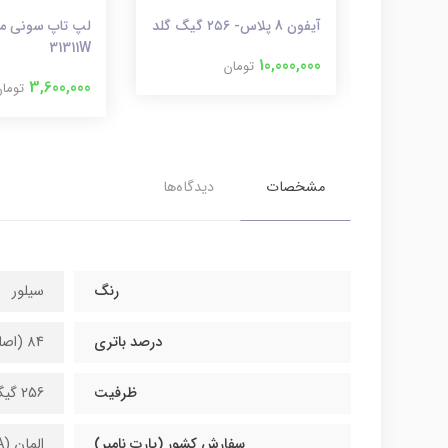
آیفون 11 پرو مکس گلد ۲۵۶
آیفون 8 پلاس- ۲۵۶ گیگ گلد
31311W
10,000,000
تومان
3,600,000
توما
مشخصات
دیدگاه‌ها
رنگ
سیلور
درصد باتری
84 (اصلی)
ظرفیت
256 گیگ
سفارش کشور (پارت نامبر)
المان (ZD/A)