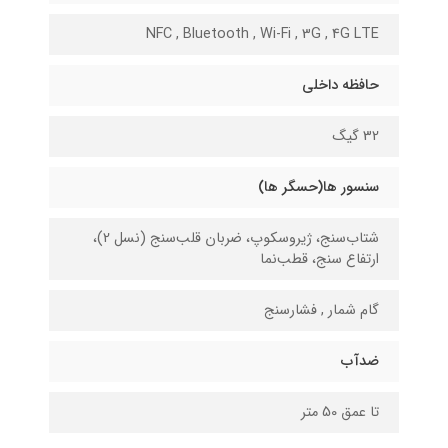
NFC , Bluetooth , Wi-Fi , 3G , 4G LTE
حافظه داخلی
32 گیگ
سنسور ها(حسگر ها)
شتاب‌سنج، ژیروسکوپ، ضربان قلب‌سنج (نسل 2)،
ارتفاع سنج، قطب‌نما
گام شمار , فشارسنج
ضدآب
تا عمق 50 متر