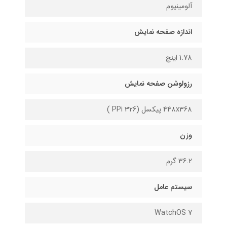
آلومینیوم
اندازه صفحه نمایش
1.78 اینچ
رزولوشن صفحه نمایش
448x368 پیکسل (326 PPi )
وزن
36.2 گرم
سیستم عامل
WatchOS 7