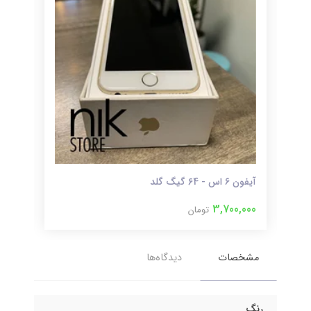
آیفون ۶ اس - 64 گیگ گلد
آیفون 11 پرو م
000
3,700,000
تومان
مشخصات
دیدگاه‌ها
رنگ