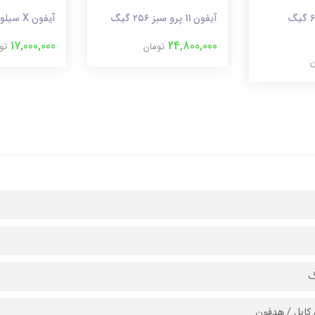
آیفون ۶ اس - 64 گیگ
آیفون 11 پرو سبز ۲۵۶ گیگ
آیفون X سیلور 256 گیگ
17,000,000
24,800,000
تومان
تو
ن
/ کابل / هدفون