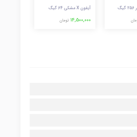
آیفون X مشکی 64 گیگ
آیفون ۸ - ۶۴ گیگ مشکی
10,000,000
14,500,000
مان
تومان