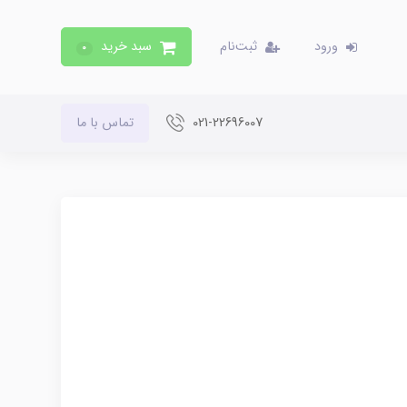
ورود
ثبت‌نام
سبد خرید
0
021-22696007
تماس با ما