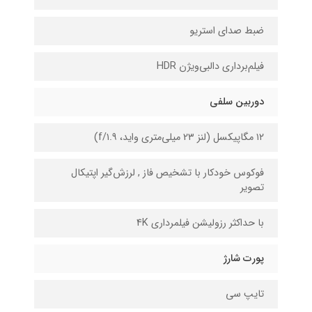
ضبط صدای استریو
فیلم‌برداری دالبی‌ویژن HDR
دوربین سلفی
۱۲ مگاپیکسل (لنز 2۳ میلی‌متری واید، f/۱.۹)
فوکوس خودکار با تشخیص فاز , لرزش‌گیر اپتیکال
تصویر
با حداکثر رزولیشن فیلمرداری 4K
پورت شارژ
تایپ سی