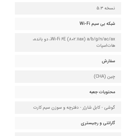
نسخه ۵.۳
شبکه بی سیم Wi-Fi
Wi-Fi 6E (802.11ax) a/b/g/n/ac/ax، دو بانده،
هات‌اسپات
سفارش
چین (CHA)
محتویات جعبه
گوشی - کابل شارژر - دفترچه و سوزن سیم کارت
گارانتی و رجیستری