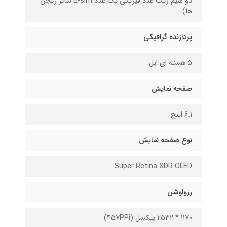
دو سیم (یک عدد فیزیکی یک عدد E-sim سایر ریجن
ها)
پردازنده گرافیکی
۵ هسته ای اپل
صفحه نمایش
6.۱ اینچ
نوع صفحه نمایش
Super Retina XDR OLED
رزولوشن
۱۱۷0 * ۲۵32 پیکسل (۴57PPi)