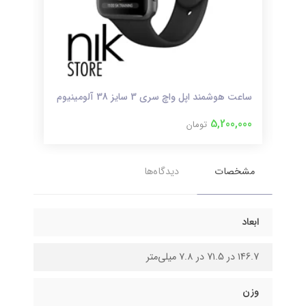
ساعت هوشمند اپل واچ سری 3 سایز 38 آلومینیوم
ساعت 
000
5,200,000
تومان
مشخصات
دیدگاه‌ها
ابعاد
۱۴6.7 در 7۱.5 در ۷.۸ میلی‌متر
وزن