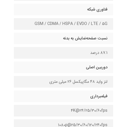
فناوری شبکه
GSM / CDMA / HSPA / EVDO / LTE / 5G
نسبت صفحه‌نمایش به بدنه
87.1 درصد
دوربین اصلی
لنز واید ۴۸ مگاپیکسل ۲6 میلی متری
فیلمبرداری
4K@24/25/30/60fps
1080p@25/30/60/120/240fps