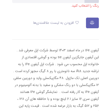
رنگ را انتخاب کنید.
افزودن به لیست علاقمندی‌ها
آیفون ۱۶e در ماه اسفند ۱۴۰۳ توسط شرکت اپل معرفی شد .
این آیفون جایگزین آیفون se بوده و گوشی اقتصادی از
خانواده اپل محسوب می شود . شرکت اپل آیفون 16e را به
تراشه جدید A18 سه نانومتری با رم ۸ گیگ مجهز کرده است .
دوربین اصلی تک ماژول ۴۸ مگاپیکسلی واید و دوربین سلفی
۱۲ مگاپیکسلی با دو رنگ مشکی و سفید با بدنه آلومینیوم در
آیفون 16e به کار رفته است . نمایشگر گوشی 16e همانند
آیفون سری ۱۶ سایز ۶.۱ اینچ بوده و با حافظه های آن ۱۲۸ ،
۲۵۶ و ۵۱۲ گیگ به بازار عرضه شده است . قیمت پایه این