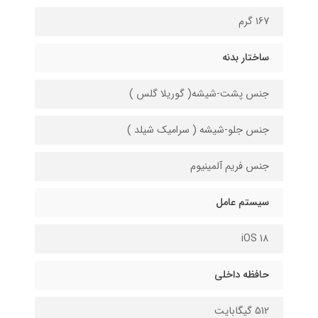
۱67 گرم
ساختار بدنه
جنس پشت-شیشه( گوریلا گلس )
جنس جلو-شیشه ( سرامیک شیلد )
جنس فریم آلمینیوم
سیستم عامل
iOS 1۸
حافظه داخلی
512 گیگابایت