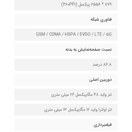
۱۱۷۹ * ۲۵۵۶ پیکسل (۴۶۰PPi)
فناوری شبکه
GSM / CDMA / HSPA / EVDO / LTE / 5G
نسبت صفحه‌نمایش به بدنه
86.8 درصد
دوربین اصلی
لنز واید ۴۸ مگاپیکسل ۲6 میلی متری
لنز اولترا واید 12 مگاپیکسل ۱۳ میلی متری
فیلمبرداری