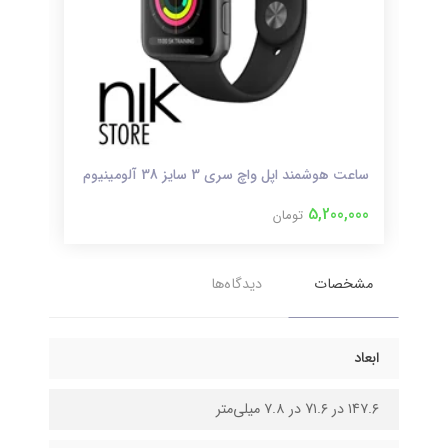
ساعت هوشمند اپل واچ سری 3 سایز 38 آلومینیوم
ساعت 
000
5,200,000
تومان
مشخصات
دیدگاه‌ها
ابعاد
۱۴۷.۶ در 7۱.۶ در ۷.۸ میلی‌متر