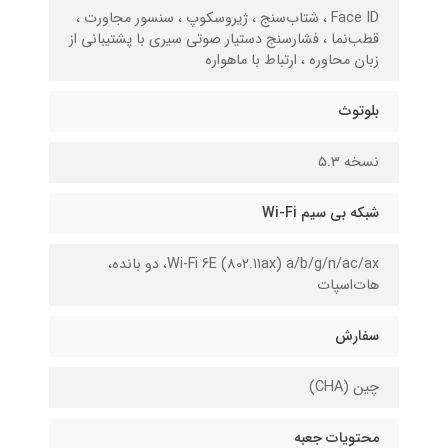
Face ID ، شتاب‌سنج ، ژیروسکوپ ، سنسور مجاورت ،
قطب‌نما ، فشارسنج دستیار صوتی سیری با پشتیبانی از
زبان محاوره ، ارتباط با ماهواره
بلوتوث
نسخه ۵.۳
شبکه بی سیم Wi-Fi
Wi-Fi 6E (802.11ax) a/b/g/n/ac/ax، دو بانده،
هات‌اسپات
سفارش
چین (CHA)
محتویات جعبه