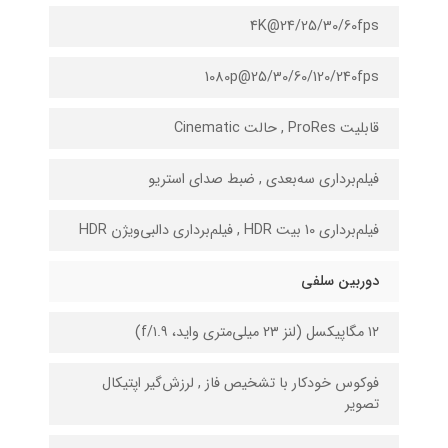
4K@24/25/30/60fps
1080p@25/30/60/120/240fps
قابلیت ProRes , حالت Cinematic
فیلم‌برداری سه‌بعدی , ضبط صدای استریو
فیلم‌برداری 10 بیت HDR , فیلم‌برداری دالبی‌ویژن HDR
دوربین سلفی
۱۲ مگاپیکسل (لنز 2۳ میلی‌متری واید، f/۱.۹)
فوکوس خودکار با تشخیص فاز , لرزش‌گیر اپتیکال
تصویر