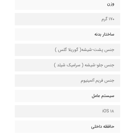
وزن
۱۷۰ گرم
ساختار بدنه
جنس پشت-شیشه( گوریلا گلس )
جنس جلو-شیشه ( سرامیک شیلد )
جنس فریم آلمینیوم
سیستم عامل
iOS 1۸
حافظه داخلی