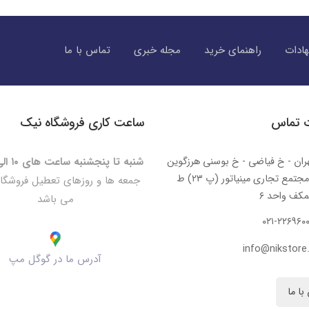
ادات
راهنمای خرید
مجله خبری
تماس با ما
ت تماس
ساعت کاری فروشگاه نیک
ران - خ فیاضی - خ بوسنی هرزگوین
شنبه تا پنجشنبه ساعت های ۱۰ الی ۲۰:۳۰
- مجتمع تجاری مینیاتور (پ ۲۳) ط
جمعه ها و روزهای تعطیل فروشگا
کف واحد ۶
می باشد
۰۲۱-۲۲۶۹۶۰
info@nikstore.
آدرس ما در گوگل مپ
با ما