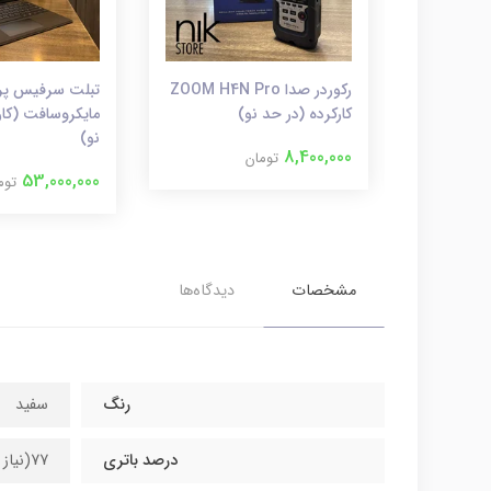
سامسونگ گلکسی A20
رکوردر صدا ZOOM H4N Pro
کارکرده (در حد نو)
مایکروسافت (کار
نو)
8,400,000
تومان
53,000,000
توم
مشخصات
دیدگاه‌ها
رنگ
سفید
درصد باتری
77(نیاز به تعویض)