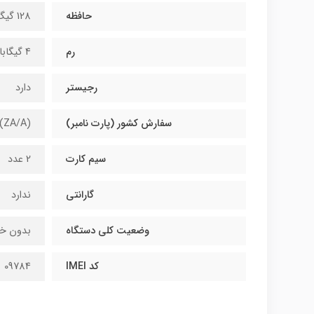
حافظه
128 گیگ
رم
۴ گیگابایت
رجیستر
دارد
سفارش کشور (پارت نامبر)
(ZA/A)
سیم کارت
2 عدد
گارانتی
ندارد
وضعیت کلی دستگاه
بدون خط
کد IMEI
09784