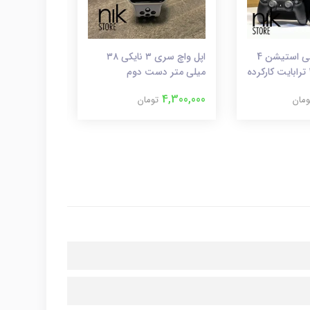
کنسول بازی پلی استیشن 4
اپل واچ سری ۳ نایکی ۳۸
میلی متر دست دوم
4۴ میلی متر
4,200,000
4,300,000
ومان
تومان
ت