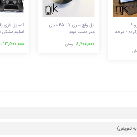
تبلت سرفیس پرو 9
اپل واچ سری 7 - 45 میلی
کرده - درحد
متر دست دوم
اسلیم مشکی 1 ترابایت کارکرده
13,500,000
8,900,000
تومان
ت
ان