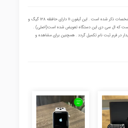
کلیه عکس های گوشی آیفون 11 دست دوم مربوط به خود گوشی بوده و برای اطمینان شما عزیزان ۵ رقم از انتهای کد imei گوشی در بخش مشخصات ذکر شده است . این آیفون 11 دارای حافظه 128 گیگ و
کر است که ال سی دی این دستگاه تعویض شده است(اصلی) .
 خریدار در فرم ثبت نام تکمیل گردد . همچنین برای مشاهده و