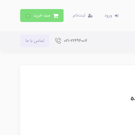
ورود
ثبت‌نام
سبد خرید
0
021-22696007
تماس با ما