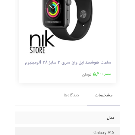
ساعت هوشمند اپل واچ سری 3 سایز 38 آلومینیوم
ساعت 
000
5,200,000
تومان
مشخصات
دیدگاه‌ها
مدل
Galaxy A1۵