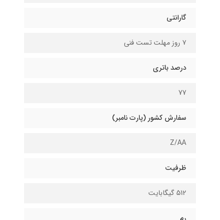
گارانتی
۷ روز مهلت تست فنی
درصد باتری
77
سفارش کشور (پارت نامبر)
Z/AA
ظرفیت
512 گیگابایت
رم