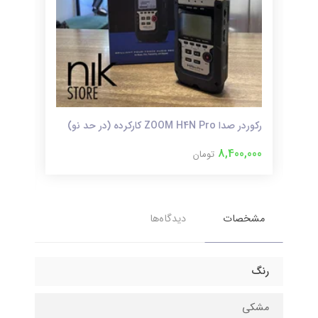
رکوردر صدا ZOOM H4N Pro کارکرده (در حد نو)
نو)
8,400,000
تومان
000
مشخصات
دیدگاه‌ها
رنگ
مشکی