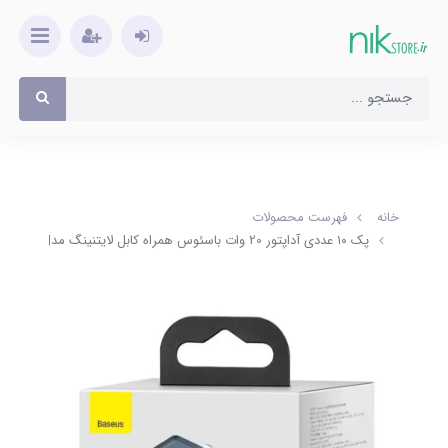
خانه
فهرست محصولات
پک ۱۰ عددی آداپتور 20 وات باسئوس همراه کابل لایتنینگ مدل TZCCSUP-A03