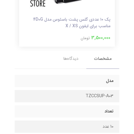
ریمکس
پک ۱۰ عددی گلس پشت باسئوس مدل 4D0G
مناسب برای ایفون X / XS
لایتنی
000
3,500,000
تومان
مشخصات
دیدگاه‌ها
مدل
TZCCSUP-A03
تعداد
10 عدد