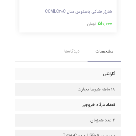
شارژر فندکی باسئوس مدل CCMLC20C
چندراهی 
000
510,000
تومان
مشخصات
دیدگاه‌ها
گارانتی
۱۸ ماهه هیرسا تجارت
تعداد درگاه خروجی
۴ عدد همزمان
دو پورت USB-A و دو Type-C