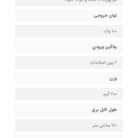
توان خروجی
100 وات
پلاگین ورودی
۲ پین استاندارد
وزن
2۰۰ گرم
طول کابل برق
۱۲۰ سانتی متر