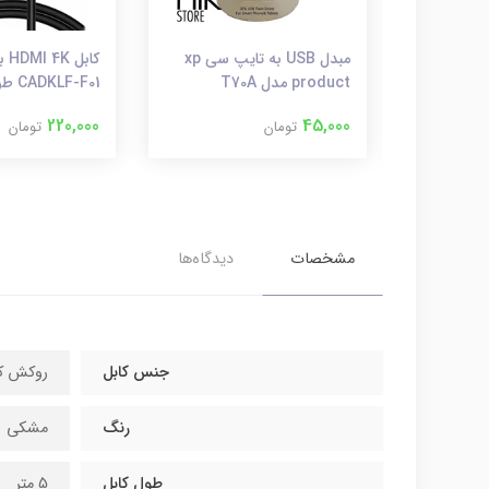
کابل شارژر USB به Type-C
مبدل USB به تایپ سی xp
کاب
باسئوس مدل Yiven طول 1.8
product مدل T70A
CADKLF-F01 طول 2 متر
220,000
45,000
تومان
تومان
مشخصات
دیدگاه‌ها
جنس کابل
روکش کاب
رنگ
مشکی
طول کابل
5 متر