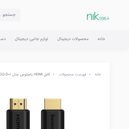
خانه
محصولات دیجیتال
لوازم جانبی دیجیتال
دست
خانه
فهرست محصولات
کابل HDMI باسئوس مدل CAKGQ-D01 طول 5 متر