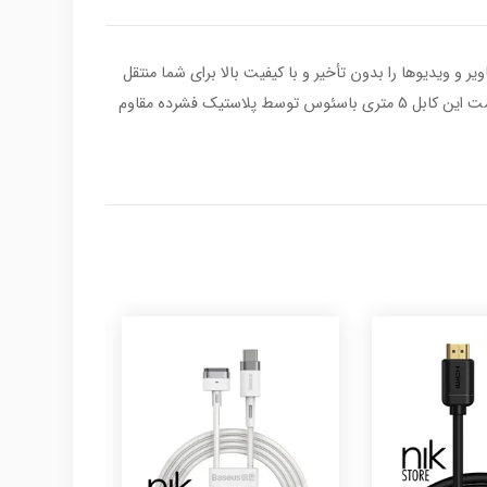
 تواند تصاویر و ویدیوها را بدون تأخیر و با کیفیت بالا برای شما منتقل
کند .کانکتورهای این کابل دارای روکشی از جنس آلیاژ آلومینیوم هستند که آنها را در برابر فشار و ضربه بسیار مقاوم و مستحکم می کند. هردو سمت این کابل 5 متری باسئوس توسط پلاستیک فشرده مقاوم