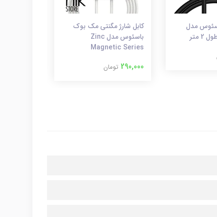
HDMI باسئوس مدل
کابل شارژ مگنتی مک بوک
کابل تبدیل 
باسئوس مدل Zinc
Hdmi ارلدام مدل W12
Magnetic Series
600,000
توم
290,000
تومان