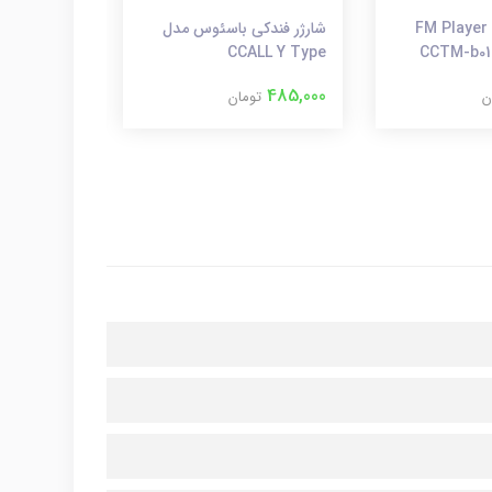
شارژر فندکی و FM Player
شارژر فندکی باسئوس مدل
CCALL Y Type
مدل SC3412
700,000
485,000
ن
تومان
توم