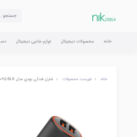
خانه
محصولات دیجیتال
لوازم جانبی دیجیتال
دست
خانه
فهرست محصولات
شارژر فندکی بودی مدل M8J109Q-BLK فست شارژ