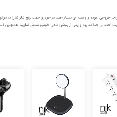
ودی مدل M8J109Q-BLK دارای دو عدد پورت خروجی بوده و وسیله ای بسیار مفید در خودرو جهت رفع نیا
 از اسیب احتمالی جدا نمایید و پس از روشن شدن خودرو متصل نمایید .همچنین ف