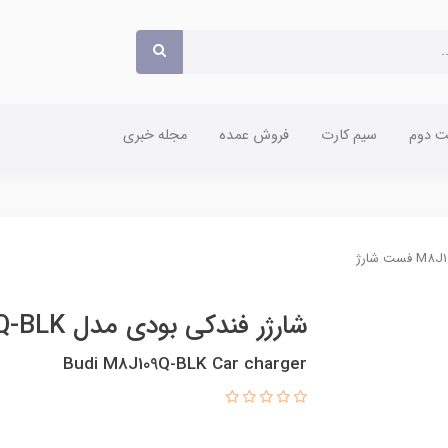
 دوم
سیم کارت
فروش عمده
مجله خبری
شارژر فندکی بودی مدل M8J109Q-BLK فست شارژ
Budi M8J109Q-BLK Car charger