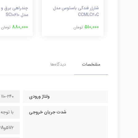
ئوس مدل
شارژر فندکی باسئوس مدل
CCMLC20C
مدل SC10610
880,000
510,000
تومان
تومان
مشخصات
دیدگاه‌ها
ولتاژ ورودی
110-240 ولت
شدت جریان خروجی
با توجه
5V2و4A