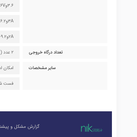
3.6و6V
3Aو6.2-9V
2Aو9.2-12V
تعداد درگاه خروجی
۲ عدد (USB 36)
سایر مشخصات
امکان اس
فست شا
گزارش مشکل و پیشنه