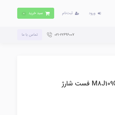
ورود
ثبت‌نام
سبد خرید
0
021-22696007
تماس با ما