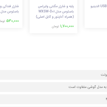
چندراهی برق و USB الدینیو
پایه و شارژر مگنتی وایرلس
باسئوس مدل WXSW-D01
باسئوس مدل CCTM-b01
(همراه آداپتور و کابل اصلی)
530,000
توما
1,700,000
تومان
 به مدل گوشی متفاوت است