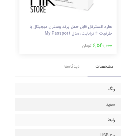
هارد اکسترنال قابل حمل برند وسترن دیجیتال با
ظرفیت ۴ ترابایت، مدل My Passport
ظرفیت 28
000
6,540,000
تومان
مشخصات
دیدگاه‌ها
رنگ
سفید
رابط
USB 2.0