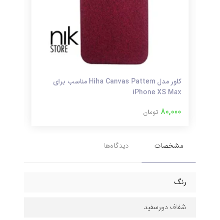
iPhone 
کاور مدل Hiha Canvas Pattem مناسب برای
iPhone XS Max
آیف
000
80,000
تومان
مشخصات
دیدگاه‌ها
رنگ
شفاف دورسفید