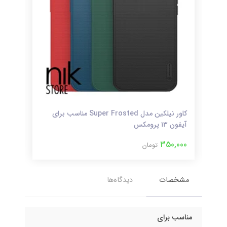
کاور نیلکین مدل Super Frosted مناسب برای
کاورHiha Canvasمناسب برای گلکسی +
آیفون ۱۳ پرومکس
,000
350,000
تومان
مشخصات
دیدگاه‌ها
مناسب برای