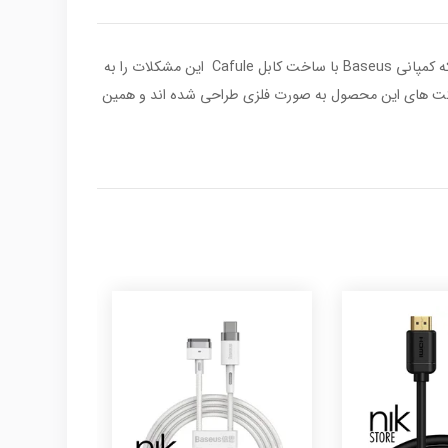
از گذشته تا به حال ایمن ترین راه برای شارژ دستگاه های برقی استفاده از کابل ها بوده اما ایراد هایی هم از قبیل گره خوردن و قطعی هم دارند که کمپانی Baseus با ساخت کابل Cafule این مشکلات را به
.سوکت های این محصول به صورت فلزی طراحی شده اند و همین