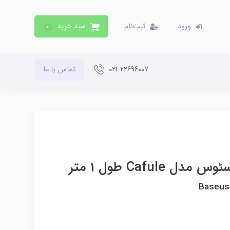
ورود
ثبت‌نام
سبد خرید
0
021-22696007
تماس با ما
Baseus