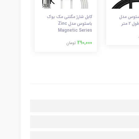
HDMI باسئوس مدل
کابل شارژ مگنتی مک بوک
کابل تبدیل 
باسئوس مدل Zinc
Hdmi ارلدام مدل W12
Magnetic Series
600,000
توم
290,000
تومان