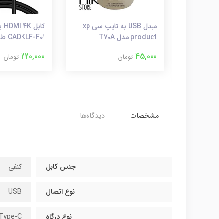
کابل شارژر USB به Type-C
مبدل USB به تایپ سی xp
کاب
باسئوس مدل Yiven طول 1.8
product مدل T70A
CADKLF-F01 طول 2 متر
220,000
45,000
تومان
تومان
مشخصات
دیدگاه‌ها
جنس کابل
کنفی
نوع اتصال
USB
نوع درگاه
Type-C