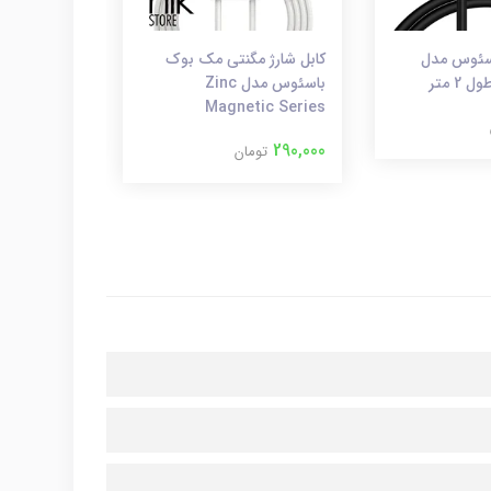
HDMI باسئوس مدل
کابل شارژ مگنتی مک بوک
کابل تبدیل 
باسئوس مدل Zinc
Hdmi ارلدام مدل W12
Magnetic Series
600,000
توم
290,000
تومان