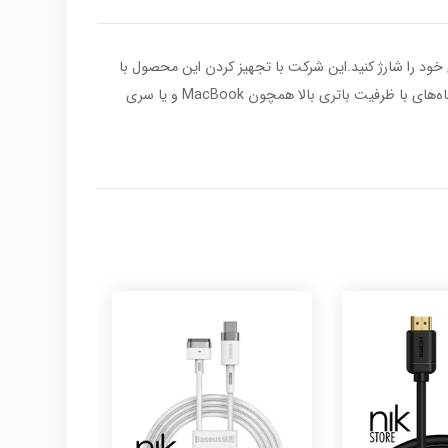
‌تاپ‌های خود را شارژ کنید.این شرکت با تجهیز کردن این محصول با
پارامترهایی همچون قدرت 60 واتی، ولتاژ و شدت جریان 20 ولت و 3 آمپر و همچنین تکنولوژی شارژ سریع Power Delivery، امکان شارژ دستگاه‌های با ظرفیت باتری بالا همچون MacBook و یا سری