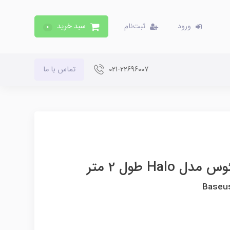
ورود
ثبت‌نام
سبد خرید
0
021-22696007
تماس با ما
Baseu