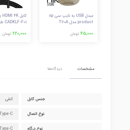
کابل شارژر USB به Type-C
مبدل USB به تایپ سی xp
کاب
باسئوس مدل Yiven طول 1.8
product مدل T70A
CADKLF-F01 طول 2 متر
220,000
45,000
تومان
تومان
مشخصات
دیدگاه‌ها
جنس کابل
کنفی
نوع اتصال
Type-C
نوع درگاه
Type-C