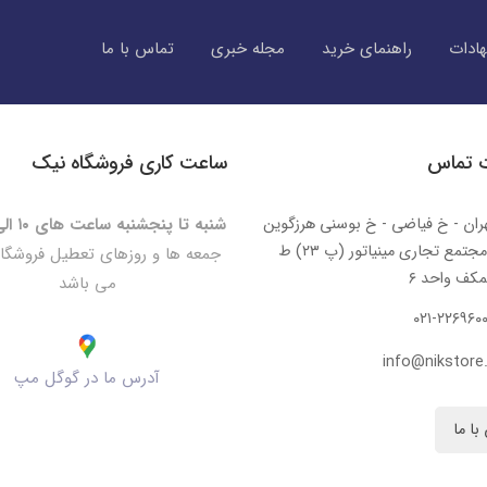
ادات
راهنمای خرید
مجله خبری
تماس با ما
ت تماس
ساعت کاری فروشگاه نیک
ران - خ فیاضی - خ بوسنی هرزگوین
شنبه تا پنجشنبه ساعت های ۱۰ الی ۲۰:۳۰
- مجتمع تجاری مینیاتور (پ ۲۳) ط
جمعه ها و روزهای تعطیل فروشگا
کف واحد ۶
می باشد
۰۲۱-۲۲۶۹۶۰
info@nikstore.
آدرس ما در گوگل مپ
با ما