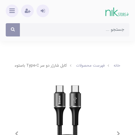
خانه
فهرست محصولات
کابل شارژر دو سر Type-C باسئوس مدل Halo طول 1 متر