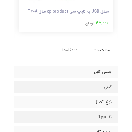
Yive
مبدل USB به تایپ سی xp product مدل T70A
متر
45,000
تومان
000
مشخصات
دیدگاه‌ها
جنس کابل
کنفی
نوع اتصال
Type-C