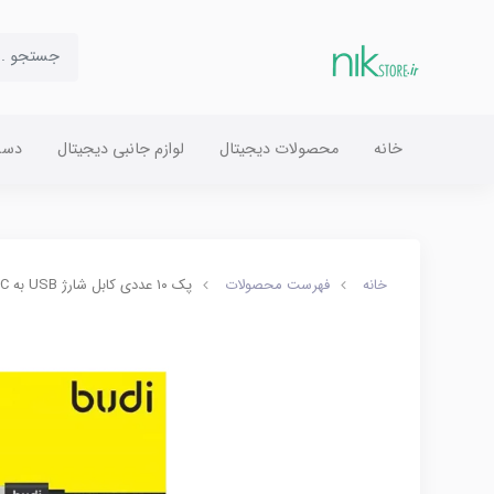
خانه
محصولات دیجیتال
لوازم جانبی دیجیتال
دست
خانه
فهرست محصولات
پک ۱۰ عددی کابل شارژ USB به TYPE-C بودی مدل M8J180