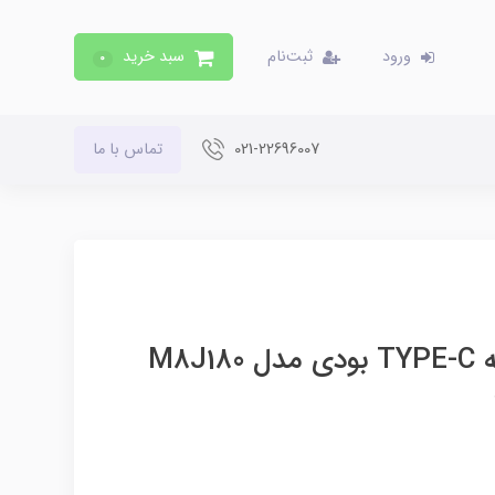
ورود
ثبت‌نام
سبد خرید
0
021-22696007
تماس با ما