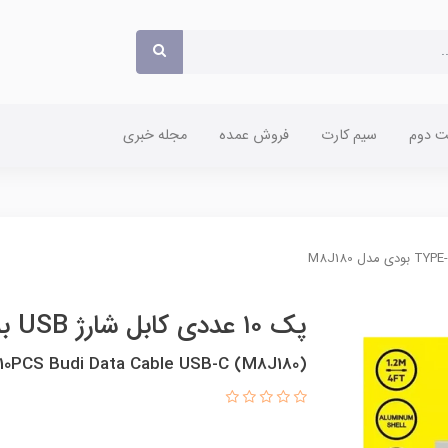
 دوم
سیم کارت
فروش عمده
مجله خبری
پک ۱۰ عددی کابل شارژ USB به TYPE-C بودی مدل M8J180
10PCS Budi Data Cable USB-C (M8J180)