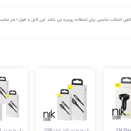
 عددی FM Player
پک ۱۰ عددی کابل شارژ USB