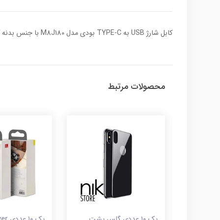
کابل شارژ USB به TYPE-C بودی مدل M8J180 با جنس بدنه کنفی انتخاب مناسبی برای استفاده روزمره می باشد. این کابل با طول ۱ متر مناسب تمام گوشی های اندروید با پورت USB-C می باشد .
محصولات مرتبط
پک ۱۰ عددی کابل شارژر USB
پک ۱۰ عددی گلس پشت
پک ۱۰