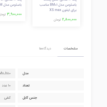
باسئوس مدل
باسئوس مدل ‌BM01 مناسب
باسئوس مدل CCTM
برای ایفون XS max
3,900,000
توما
2,800,000
تومان
مشخصات
دیدگاه‌ها
مدل
M8J180
تعداد
10 عدد
جنس کابل
کنفی