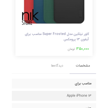
کاور نیلکین مدل Super Frosted مناسب برای
کاورHiha Canvasمناسب برای گلکسی +
آیفون ۱۳ پرومکس
,000
350,000
تومان
مشخصات
دیدگاه‌ها
مناسب برای
Apple iPhone 13