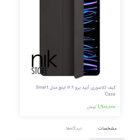
کیف کلاسوری آیپد پرو ۱۲.۹ اینچ مدل Smart
کیف کلا
Case
000
1,900,000
تومان
مشخصات
دیدگاه‌ها