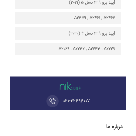
آیپد پرو ۱۲.۹ نسل 5 (۲۰۲1)
A2379 , A2461 , A2462
آیپد پرو ۱۲.۹ نسل 4 (۲۰۲0)
A2069 , A2232 , A2233 , A2229
۰۲۱-۲۲۶۹۶۰۰۷
درباره ما