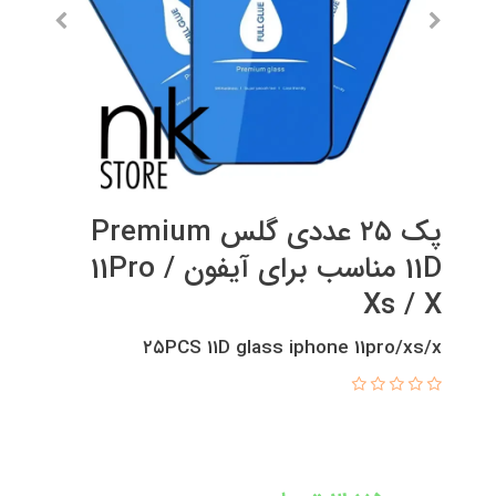
پک ۲۵ عددی گلس Premium
11D مناسب برای آیفون 11Pro /
Xs / X
۲۵PCS 11D glass iphone 11pro/xs/x