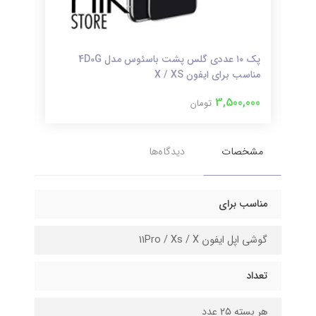
ریمکس
پک ۱۰ عددی گلس پشت باسئوس مدل 4D0G
مناسب برای ایفون X / XS
لایتنی
000
3,500,000
تومان
مشخصات
دیدگاه‌ها
مناسب برای
گوشی اپل ایفون 11Pro / Xs / X
تعداد
هر بسته ۲۵ عدد