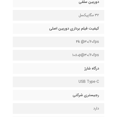
دوربین سلفی
32 مگاپیکسل
کیفیت فیلم برداری دوربین اصلی
4k @30/60fps
1080p@30/60fps
درگاه شارژ
USB Type-C
رجیستری شرکتی
دارد