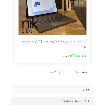
تبلت سرفیس پرو 9 مایکروسافت (کارکرده - درحد
نو)
کارک
000
53,000,000
تومان
مشخصات
دیدگاه‌ها
مدل
Galaxy S20 FE 5G