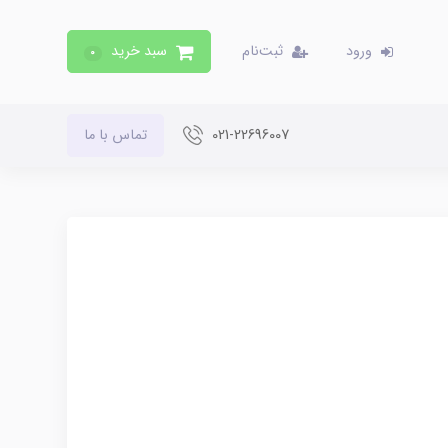
ورود
ثبت‌نام
سبد خرید
0
021-22696007
تماس با ما