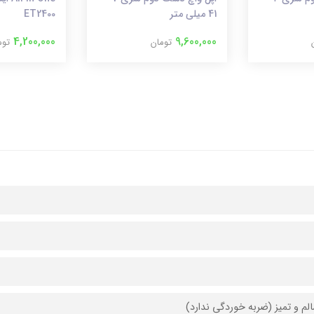
41 میلی متر
ET2400
4,200,000
9,600,000
تومان
توم
لم و تمیز (ضربه خوردگی ندارد)