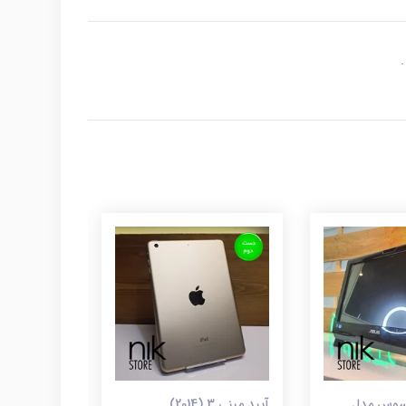
All i ایسوس مدل
آیپد مینی 3 (2014)