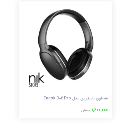
هدفون باسئوس مدل Encok D02 Pro
محفظ
000
1,600,000
تومان