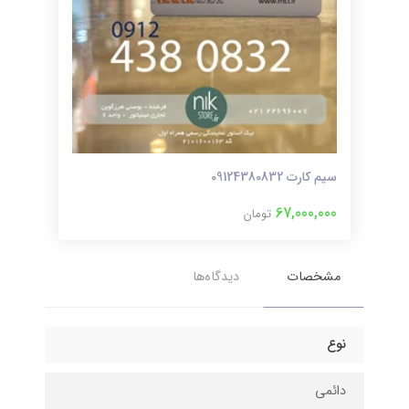
سیم کارت 09124380832
سیم کار
000
67,000,000
تومان
مشخصات
دیدگاه‌ها
نوع
دائمی