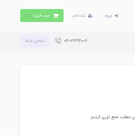
ورود
ثبت‌نام
سبد خرید
0
021-22696007
تماس با ما
این مطلب جمع آوری کردیم .