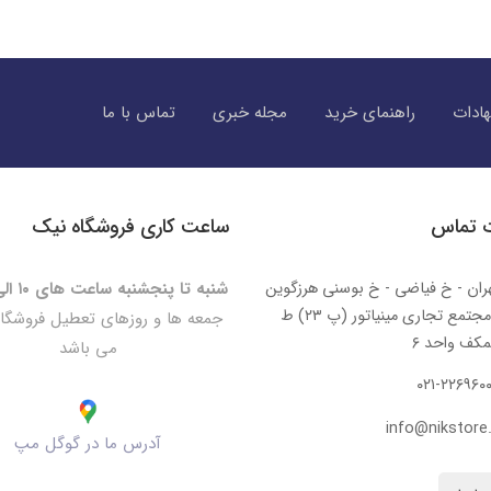
ادات
راهنمای خرید
مجله خبری
تماس با ما
ت تماس
ساعت کاری فروشگاه نیک
ران - خ فیاضی - خ بوسنی هرزگوین
شنبه تا پنجشنبه ساعت های ۱۰ الی ۲۰:۳۰
- مجتمع تجاری مینیاتور (پ ۲۳) ط
جمعه ها و روزهای تعطیل فروشگا
کف واحد ۶
می باشد
۰۲۱-۲۲۶۹۶۰
info@nikstore.
آدرس ما در گوگل مپ