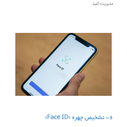
مدیریت کنید.
6- تشخیص چهره (Face ID)